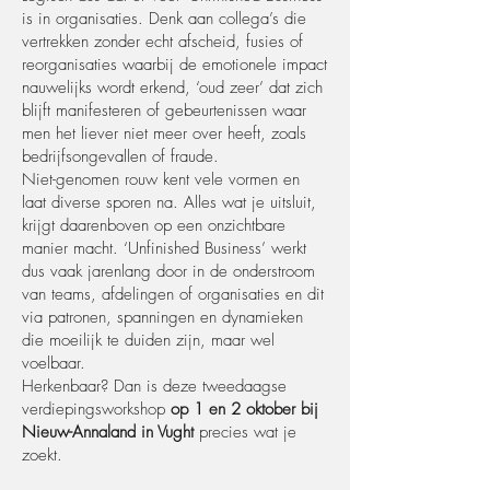
is in organisaties. Denk aan collega’s die
vertrekken zonder echt afscheid, fusies of
reorganisaties waarbij de emotionele impact
nauwelijks wordt erkend, ‘oud zeer’ dat zich
blijft manifesteren of gebeurtenissen waar
men het liever niet meer over heeft, zoals
bedrijfsongevallen of fraude.
Niet-genomen rouw kent vele vormen en
laat diverse sporen na. Alles wat je uitsluit,
krijgt daarenboven op een onzichtbare
manier macht. ‘Unfinished Business’ werkt
dus vaak jarenlang door in de onderstroom
van teams, afdelingen of organisaties en dit
via patronen, spanningen en dynamieken
die moeilijk te duiden zijn, maar wel
voelbaar.
Herkenbaar? Dan is deze
tweedaagse
verdiepingsworkshop
op 1 en 2 oktober bij
Nieuw-Annaland in Vught
precies wat je
zoekt.