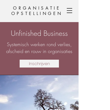
ORGANISATIE
OP
STELLINGEN
Unfinished Business
Systemisch werken rond verlies,
afscheid en rouw in organisaties
Inschrijven